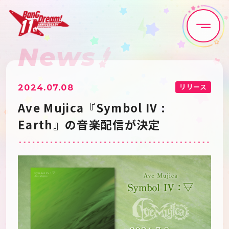
News
Home
News
Live•Event
Discography
リリース
2024.07.08
Ave Mujica『Symbol IV :
Artist
Anime
Earth』の音楽配信が決定
Game
Media
Schedule
About
Goods