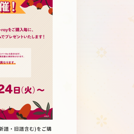
Schedule
About
Goods
y(新譜・旧譜含む)をご購
JP
EN