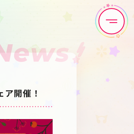
News
Home
News
Live•Event
Discography
フェア開催！
Artist
Anime
Game
Media