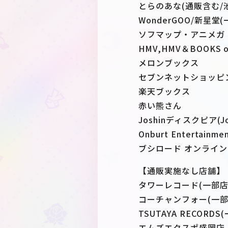
とらのあな(通販含む/
WonderGOO/新星堂
ソフマップ・アニメガ
HMV,HMV＆BOOKS on
メロンブックス
セブンネットショッピ
楽天ブックス
赤い熊さん
Joshinディスクピア(J
Onburt Entertainme
ブシロード オンライ
【通販実施なし店舗】
タワーレコード(一部店
コーチャンフォー(一部
TSUTAYA RECORD
エムズエクスポ盛岡店