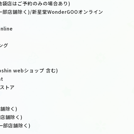
池袋店はご予約のみの場合あり)
(一部店舗除く)/新星堂WonderGOOオンライン
line
ング
oshin webショップ 含む)
nt
ンストア
舗除く)
店舗除く)
S(一部店舗除く)