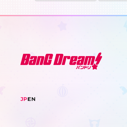
JP
EN