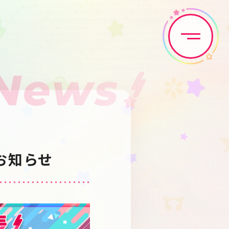
News
Home
News
Live•Event
Discography
のお知らせ
Artist
Anime
Game
Media