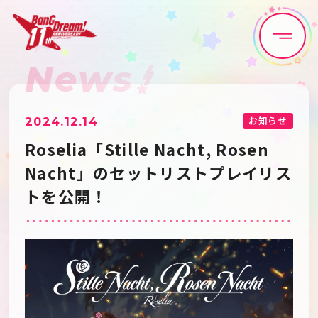
News
Home
News
Live•Event
Discography
お知らせ
2024.12.14
Roselia「Stille Nacht, Rosen
Artist
Anime
Nacht」のセットリストプレイリス
トを公開！
Game
Media
Schedule
About
Goods