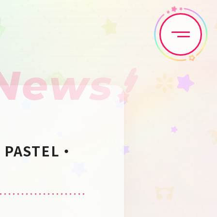
News
Home
News
Live•Event
Discography
E・PASTEL・
Artist
Anime
Game
Media