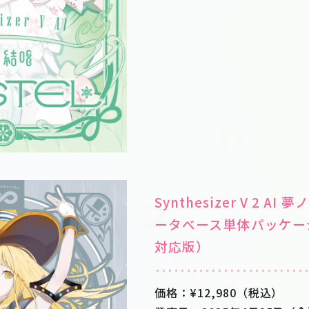
Synthesizer V 2 AI
ータべース単体パッケージ（S
対応版）
価格：¥12,980（税込）