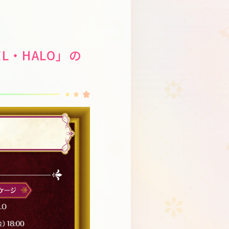
Schedule
About
Goods
TEL・HALO」の
JP
EN