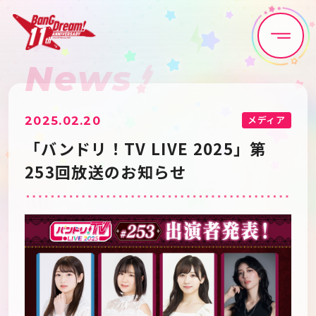
News
Home
News
Live•Event
Discography
メディア
2025.02.20
「バンドリ！TV LIVE 2025」第
Artist
Anime
253回放送のお知らせ
Game
Media
Schedule
About
Goods