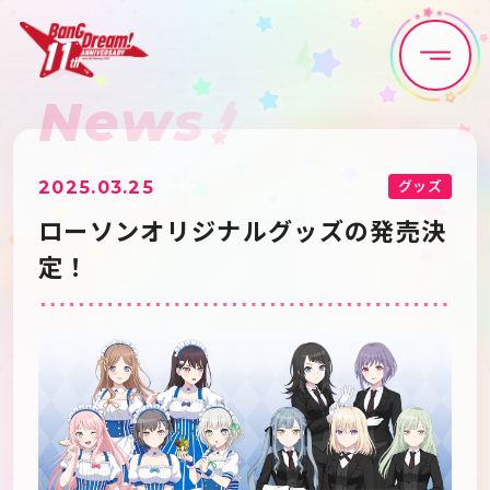
News
Home
News
Live•Event
Discography
グッズ
2025.03.25
ローソンオリジナルグッズの発売決
Artist
Anime
定！
Game
Media
Schedule
About
Goods