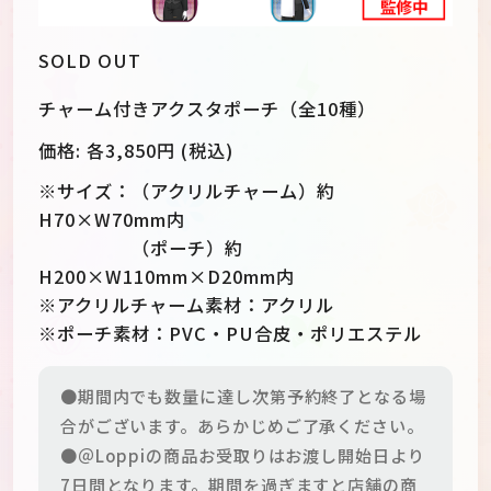
SOLD OUT
チャーム付きアクスタポーチ（全10種）
価格:
各3,850
円 (税込)
※サイズ：（アクリルチャーム）約
H70×W70mm内
（ポーチ）約
H200×W110mm×D20mm内
※アクリルチャーム素材：アクリル
※ポーチ素材：PVC・PU合皮・ポリエステル
●期間内でも数量に達し次第予約終了となる場
合がございます。あらかじめご了承ください。
●＠Loppiの商品お受取りはお渡し開始日より
7日間となります。期間を過ぎますと店舗の商