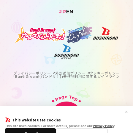
JP
EN
プライバシーポリシー
外部送信ポリシー
クッキーポリシー
｢BanG Dream!(バンドリ！)｣著作物利用に関するガイドライン
✕
This website uses cookies
掲載の記事・写真・イラスト等のすべてのコンテンツの
This site uses cookies. For more details, please see our
Privacy Policy
.
無断複写・転載を禁じます。
© BanG Dream! Project