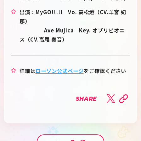
出演：MyGO!!!!! Vo. 高松燈（CV.羊宮 妃
那）
Ave Mujica Key. オブリビオニ
ス（CV.高尾 奏音）
詳細は
ローソン公式ページ
をご確認ください
SHARE