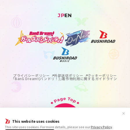
JP
EN
プライバシーポリシー
外部送信ポリシー
クッキーポリシー
｢BanG Dream!(バンドリ！)｣著作物利用に関するガイドライン
✕
This website uses cookies
掲載の記事・写真・イラスト等のすべてのコンテンツの
This site uses cookies. For more details, please see our
Privacy Policy
.
無断複写・転載を禁じます。