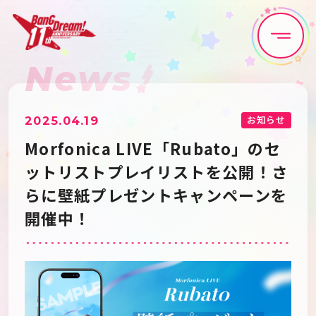
News
Home
News
Live•Event
Discography
お知らせ
2025.04.19
Morfonica LIVE「Rubato」のセ
Artist
Anime
ットリストプレイリストを公開！さ
らに壁紙プレゼントキャンペーンを
Game
Media
開催中！
Schedule
About
Goods