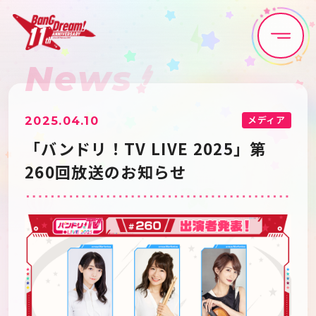
News
Home
News
Live•Event
Discography
メディア
2025.04.10
「バンドリ！TV LIVE 2025」第
Artist
Anime
260回放送のお知らせ
Game
Media
Schedule
About
Goods