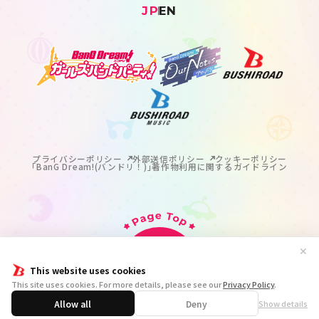
JP
EN
プライバシーポリシー
外部送信ポリシー
クッキーポリシー
｢BanG Dream!(バンドリ！)｣著作物利用に関するガイドライン
✕
This website uses cookies
掲載の記事・写真・イラスト等のすべてのコンテンツの
This site uses cookies. For more details, please see our
Privacy Policy
.
無断複写・転載を禁じます。
© BanG Dream! Project
Allow all
Deny
Show details