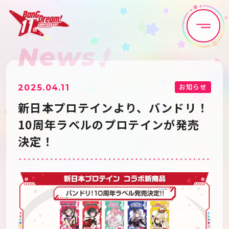
News
Home
News
Live•Event
Discography
お知らせ
2025.04.11
新日本プロテインより、バンドリ！
Artist
Anime
10周年ラベルのプロテインが発売
決定！
Game
Media
Schedule
About
Goods