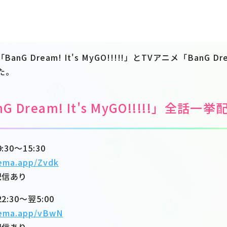
nG Dream! It's MyGO!!!!!」とTVアニメ「BanG Drea
た。
 Dream! It's MyGO!!!!!」全話一挙
30～15:30
bema.app/Zvdk
配信あり
:30～翌5:00
bema.app/vBwN