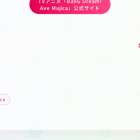
TVアニメ「BanG Dream!
Ave Mujica」公式サイト
ト
ica