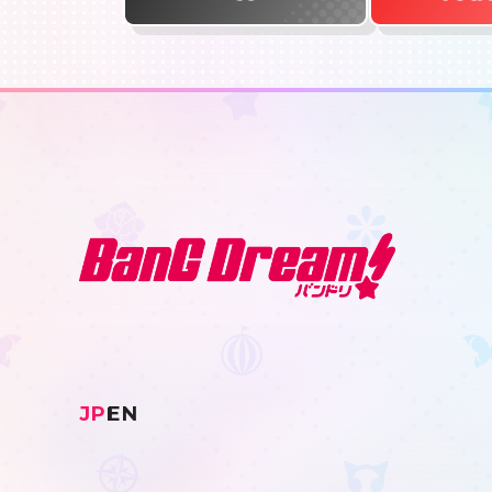
JP
EN