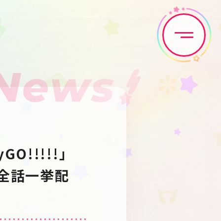
News
Home
News
Live•Event
Discography
GO!!!!!」
Artist
Anime
」が全話一挙配
Game
Media