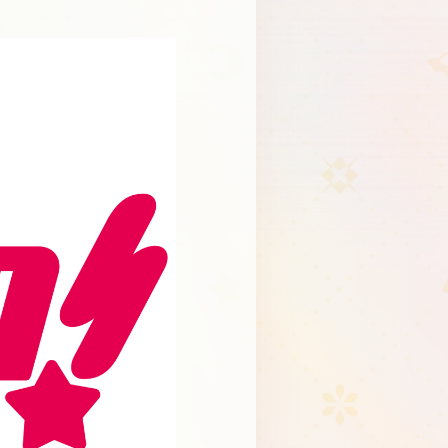
Schedule
About
Goods
JP
EN