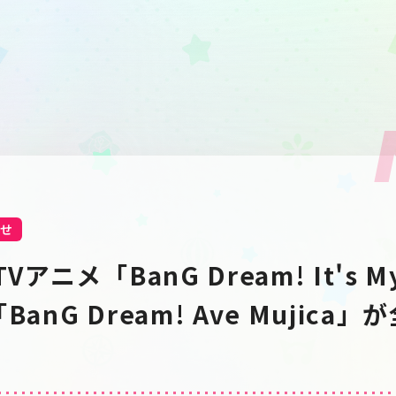
せ
アニメ「BanG Dream! It's My
anG Dream! Ave Mujica