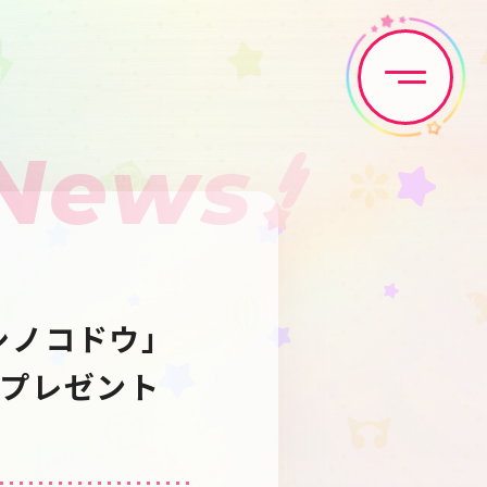
News
Home
News
Live•Event
Discography
E「ホシノコドウ」
Artist
Anime
プレゼント
Game
Media