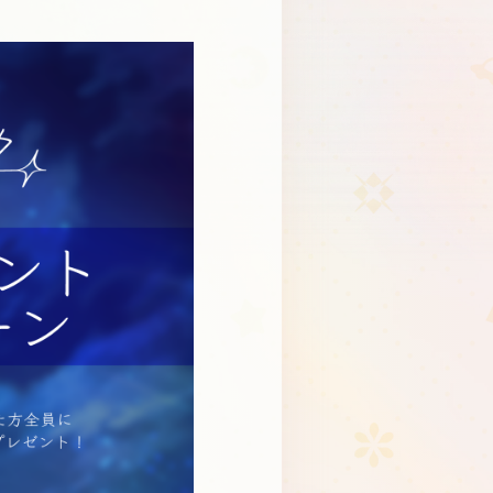
Schedule
About
Goods
JP
EN