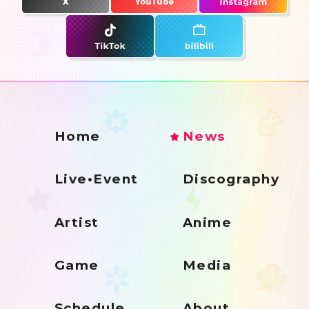
Home
News
Live•Event
Discography
Artist
Anime
Game
Media
Schedule
About