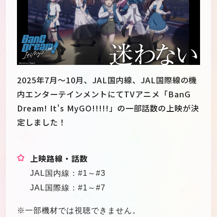
2025年7月～10月、JAL国内線、JAL国際線の機
内エンターテインメントにてTVアニメ「BanG
Dream! It's MyGO!!!!!」の一部話数の上映が決
定しました！
上映路線・話数
JP
EN
JAL
国内線：#1～#3
JAL
国際線：#1～#7
※一部機材では視聴できません。