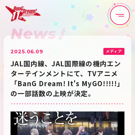
News
Home
News
Live•Event
Discography
メディア
2025.06.09
JAL国内線、JAL国際線の機内エン
Artist
Anime
ターテインメントにて、TVアニメ
「BanG Dream! It's MyGO!!!!!」
Game
Media
の一部話数の上映が決定。
Schedule
About
Goods