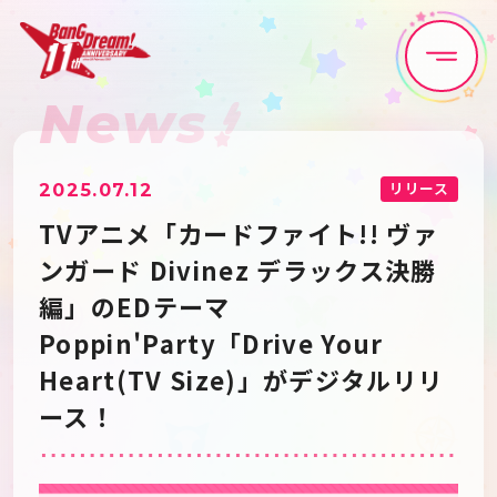
News
Home
News
Live•Event
Discography
リリース
2025.07.12
TVアニメ「カードファイト!! ヴァ
Artist
Anime
ンガード Divinez デラックス決勝
編」のEDテーマ
Game
Media
Poppin'Party「Drive Your
Heart(TV Size)」がデジタルリリ
Schedule
About
ース！
Goods