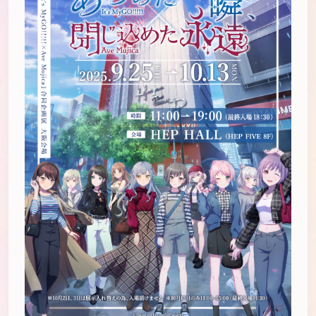
JP
EN