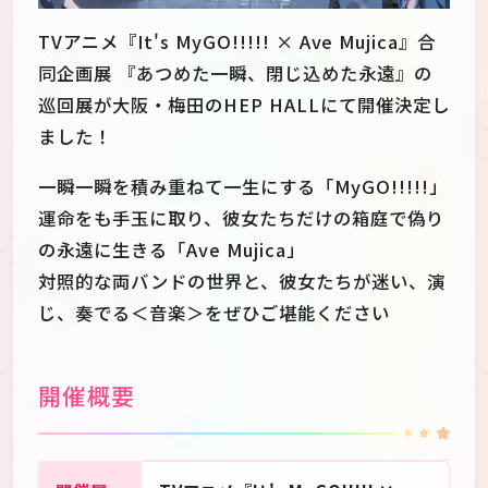
TVアニメ『It's MyGO!!!!! × Ave Mujica』合
同企画展 『あつめた一瞬、閉じ込めた永遠』の
巡回展が大阪・梅田のHEP HALLにて開催決定し
ました！
一瞬一瞬を積み重ねて一生にする「MyGO!!!!!」
運命をも手玉に取り、彼女たちだけの箱庭で偽り
の永遠に生きる「Ave Mujica」
対照的な両バンドの世界と、彼女たちが迷い、演
じ、奏でる＜音楽＞をぜひご堪能ください
開催概要