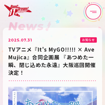
News
Home
News
Live•Event
Discography
お知らせ
2025.07.31
TVアニメ『It's MyGO!!!!! × Ave
Artist
Anime
Mujica』合同企画展 『あつめた一
瞬、閉じ込めた永遠』大阪巡回開催
Game
Media
決定！
Schedule
About
Goods