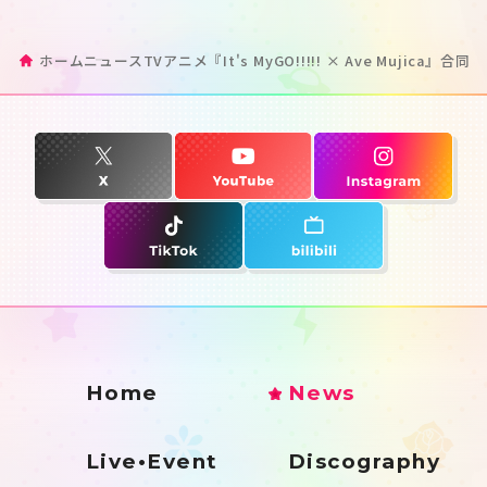
ホーム
ニュース
TVアニメ『It's MyGO!!!!! × Ave Mu
Home
News
Live•Event
Discography