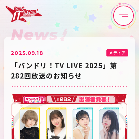
News
Home
News
Live•Event
Discography
メディア
2025.09.18
「バンドリ！TV LIVE 2025」第
Artist
Anime
282回放送のお知らせ
Game
Media
Schedule
About
Goods