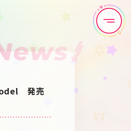
News
Home
News
Live•Event
Discography
 Model 発売
Artist
Anime
Game
Media