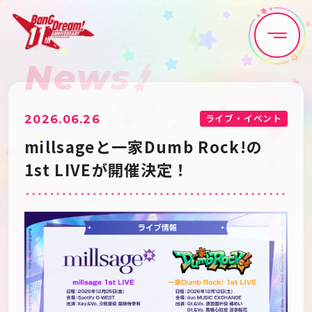
News
Home
News
Live•Event
Discography
ライブ・イベント
2026.06.26
millsageと一家Dumb Rock!の
Artist
Anime
1st LIVEが開催決定！
Game
Media
Schedule
About
Goods