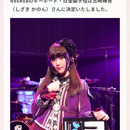
Roseliaのキーボード・白金燐子役は志崎樺音
（しざき かのん）さんに決定いたしました。
JP
EN