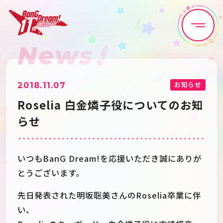
News
Home
News
Live•Event
Discography
お知らせ
2018.11.07
Roselia 白金燐子役についてのお知
Artist
Anime
らせ
Game
Media
いつもBanG Dream!を応援いただき誠にありが
とうございます。
Schedule
About
先日発表された明坂聡美さんのRoselia卒業に伴
い、
Goods