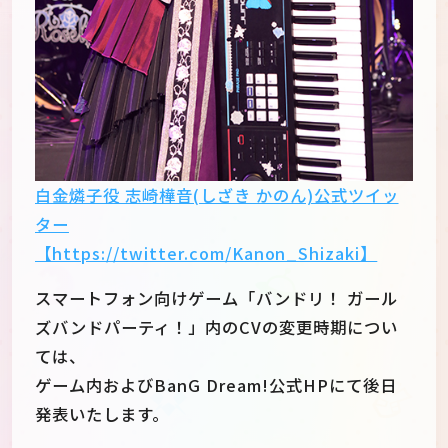
白金燐子役 志崎樺音(しざき かのん)公式ツイッ
ター
【https://twitter.com/Kanon_Shizaki】
スマートフォン向けゲーム「バンドリ！ ガール
ズバンドパーティ！」内のCVの変更時期につい
ては、
ゲーム内およびBanG Dream!公式HPにて後日
発表いたします。