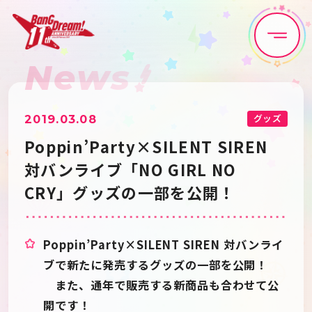
News
Home
News
Live•Event
Discography
グッズ
2019.03.08
Poppin’Party×SILENT SIREN
Artist
Anime
対バンライブ「NO GIRL NO
CRY」グッズの一部を公開！
Game
Media
Poppin’Party×SILENT SIREN 対バンライ
Schedule
About
ブで新たに発売するグッズの一部を公開！
また、通年で販売する新商品も合わせて公
Goods
開です！