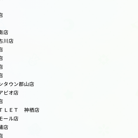
店
南店
古川店
店
店
店
店
ンタウン郡山店
アピオ店
店
ＴＬＥＴ 神栖店
モール店
蒲店
店