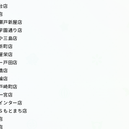
台店
店
瀬戸新屋店
学園通り店
や三島店
新町店
屋栄店
ー戸田店
橋店
輪店
戸崎町店
一宮店
インター店
Ｓもとまち店
店
店