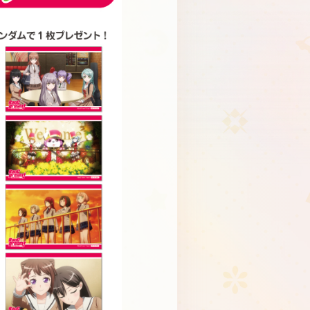
Schedule
About
Goods
JP
EN