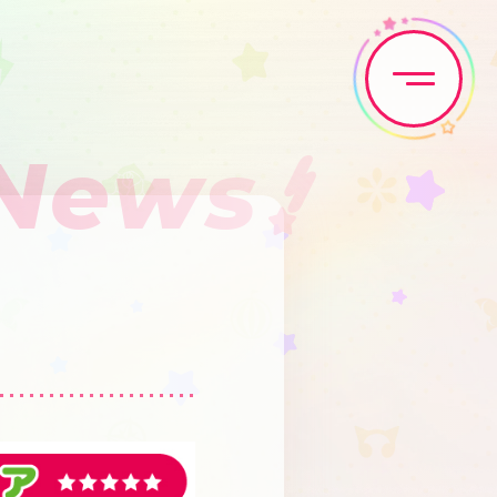
News
Home
News
Live•Event
Discography
Artist
Anime
Game
Media