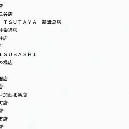
店
三谷店
 ＴＳＵＴＡＹＡ 新津島店
共栄通店
井店
店
ＩＳＵＢＡＳＨＩ
の橋店
園店
店
ン加西北条店
町店
店
市店
店