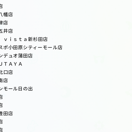
店
八幡店
津店
五井店
 ｖｉｓｔａ新杉田店
スポ小田原シティーモール店
ンデュオ蒲田店
ＵＴＡＹＡ
北口店
南店
ンモール日の出
店
店
豊田店
店
店