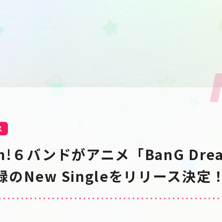
ス
am!６バンドがアニメ「BanG Drea
収録のNew Singleをリリース決定