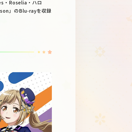
tes・Roselia・ハロ
Schedule
About
son」のBlu-rayを収録
Goods
JP
EN