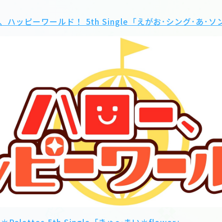
ー、ハッピーワールド！ 5th Single「えがお･シング･あ･