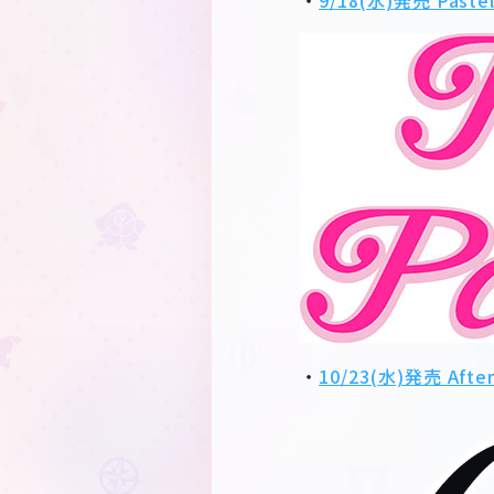
・
9/18(水)発売 Past
・
10/23(水)発売 Afte