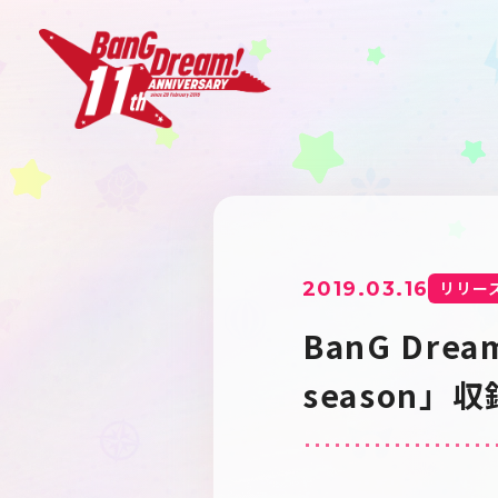
2019.03.16
リリー
BanG Dre
season」