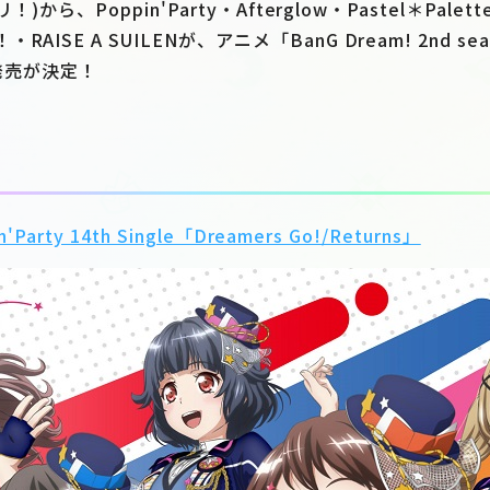
！)から、Poppin'Party・Afterglow・Pastel＊Palet
ISE A SUILENが、アニメ「BanG Dream! 2nd sea
の発売が決定！
'Party 14th Single「Dreamers Go!/Returns」