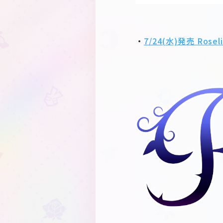
・
7/24(水)発売 Roseli