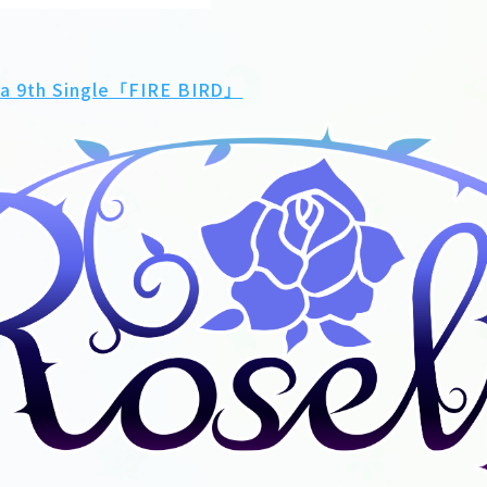
a 9th Single「FIRE BIRD」