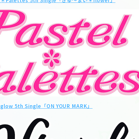
el＊Palettes 5th Single「きゅ～まい＊flower」
rglow 5th Single「ON YOUR MARK」