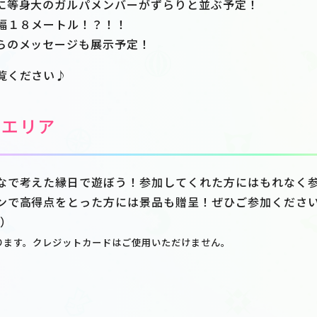
に等身大のガルパメンバーがずらりと並ぶ予定！
幅１８メートル！？！！
らのメッセージも展示予定！
覧ください♪
ンエリア
なで考えた縁日で遊ぼう！参加してくれた方にはもれなく
ンで高得点をとった方には景品も贈呈！ぜひご参加くださ
込）
ります。クレジットカードはご使用いただけません。