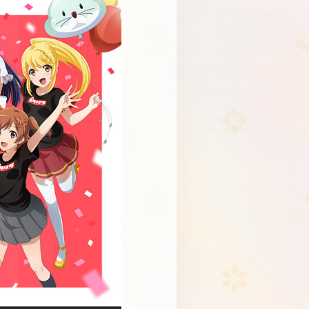
Schedule
About
Goods
JP
EN