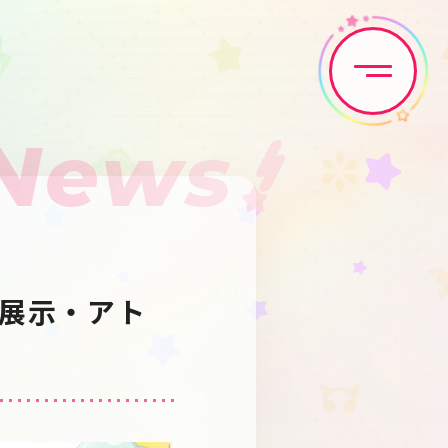
News
Home
News
Live•Event
Discography
」展示・アト
Artist
Anime
Game
Media