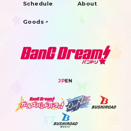
Schedule
About
Goods
JP
EN