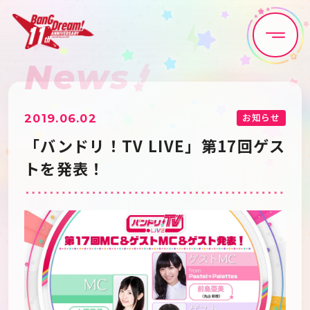
News
Home
News
Live•Event
Discography
お知らせ
2019.06.02
「バンドリ！TV LIVE」第17回ゲス
Artist
Anime
トを発表！
Game
Media
Schedule
About
Goods