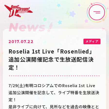
News
Home
News
Live•Event
Discography
メディア
2017.07.22
Roselia 1st Live「Rosenlied」
Artist
Anime
追加公演開催記念で生放送配信決
定！
Game
Media
7/29(土)有明コロシアムでのRoselia 1st Live
Schedule
About
追加公演開催を記念して、ライブ特番を生放送決
定！
Goods
是非ライブに向けて、見所などを過去の映像とと