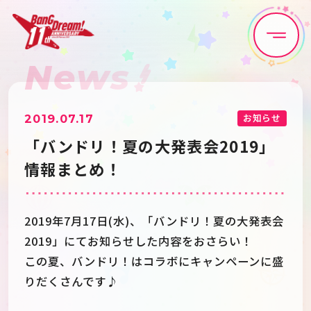
News
Home
News
Live•Event
Discography
お知らせ
2019.07.17
「バンドリ！夏の大発表会2019」
Artist
Anime
情報まとめ！
Game
Media
2019年7月17日(水)、「バンドリ！夏の大発表会
2019」にてお知らせした内容をおさらい！
Schedule
About
この夏、バンドリ！はコラボにキャンペーンに盛
りだくさんです♪
Goods