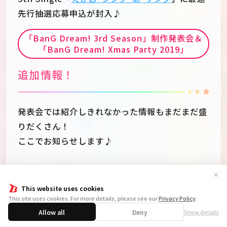
先行抽選応募申込が封入♪
「BanG Dream! 3rd Season」制作発表会＆
「BanG Dream! Xmas Party 2019」
追加情報！
発表会では紹介しきれなかった情報もまだまだ盛
りだくさん！
ここでお知らせします♪
✕
バンドリ！ ガールズバンドパーテ
This website uses cookies
ィ！ ～2019 Summer～ in渋谷マル
This site uses cookies. For more details, please see our
Privacy Policy
.
イ
Allow all
Deny
Show details