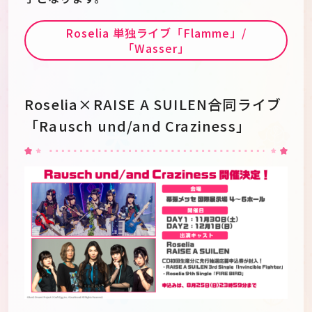
Roselia 単独ライブ「Flamme」/
「Wasser」
Roselia×RAISE A SUILEN合同ライブ
「Rausch und/and Craziness」