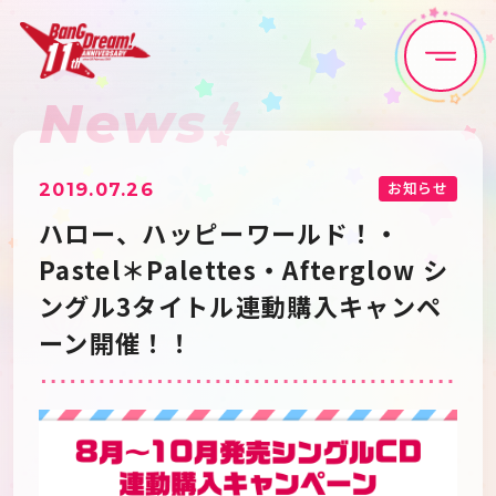
News
Home
News
Live•Event
Discography
お知らせ
2019.07.26
ハロー、ハッピーワールド！・
Artist
Anime
Pastel＊Palettes・Afterglow シ
ングル3タイトル連動購入キャンペ
Game
Media
ーン開催！！
Schedule
About
Goods