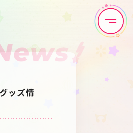
News
Home
News
Live•Event
Discography
 グッズ情
Artist
Anime
Game
Media