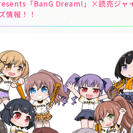
esents「BanG Dream!」×読売
ズ情報！！