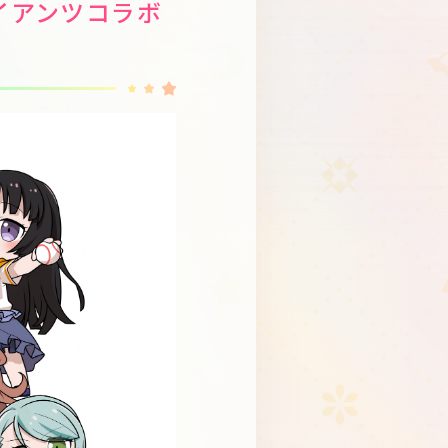
ジャイアンツコラボ
Schedule
About
Goods
JP
EN