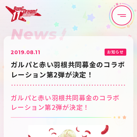
News
Home
News
Live•Event
Discography
お知らせ
2019.08.11
ガルパと赤い羽根共同募金のコラボ
Artist
Anime
レーション第2弾が決定！
Game
Media
ガルパと赤い羽根共同募金のコラボ
レーション第2弾が決定！
Schedule
About
Goods