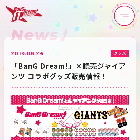
News
Home
News
Live•Event
Discography
グッズ
2019.08.26
「BanG Dream!」×読売ジャイア
Artist
Anime
ンツ コラボグッズ販売情報！
Game
Media
Schedule
About
Goods