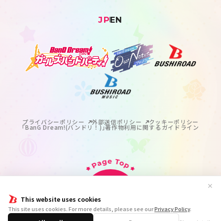
JP
EN
プライバシーポリシー
外部送信ポリシー
クッキーポリシー
｢BanG Dream!(バンドリ！)｣著作物利用に関するガイドライン
✕
This website uses cookies
掲載の記事・写真・イラスト等のすべてのコンテンツの
This site uses cookies. For more details, please see our
Privacy Policy
.
無断複写・転載を禁じます。
© BanG Dream! Project