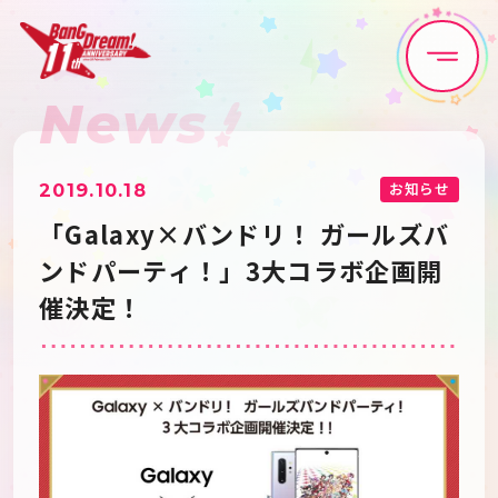
News
Home
News
Live•Event
Discography
お知らせ
2019.10.18
「Galaxy×バンドリ！ ガールズバ
Artist
Anime
ンドパーティ！」3大コラボ企画開
催決定！
Game
Media
Schedule
About
Goods