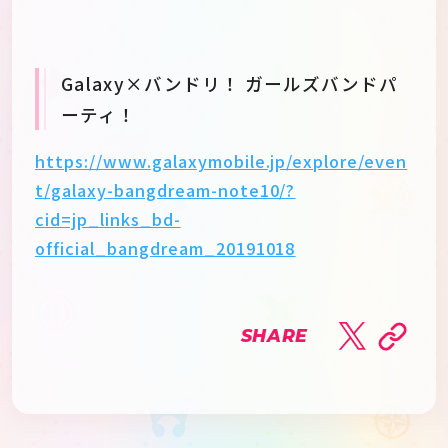
Galaxy×バンドリ！ ガールズバンドパ
ーティ！
https://www.galaxymobile.jp/explore/even
t/galaxy-bangdream-note10/?
cid=jp_links_bd-
official_bangdream_20191018
SHARE