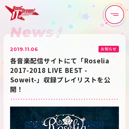
News
Home
News
Live•Event
Discography
お知らせ
2019.11.06
各音楽配信サイトにて「Roselia
Artist
Anime
2017-2018 LIVE BEST -
Soweit-」収録プレイリストを公
Game
Media
開！
Schedule
About
Goods