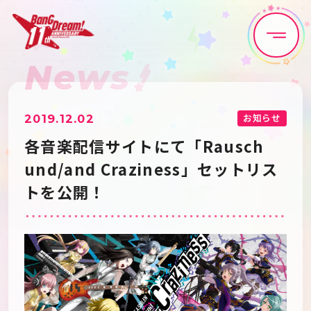
News
Home
News
Live•Event
Discography
お知らせ
2019.12.02
各音楽配信サイトにて「Rausch
Artist
Anime
und/and Craziness」セットリス
トを公開！
Game
Media
Schedule
About
Goods