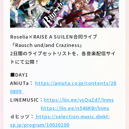
Roselia×RAISE A SUILEN合同ライブ
「Rausch und/and Craziness」
2日間のライブセットリストを、各音楽配信サイ
トにて公開！
■DAY1
ANiUTa：
https://aniuta.co.jp/contents/28
0809
LINEMUSIC：
https://lin.ee/vsQuZd7/lnms
JP
EN
https://lin.ee/n546K8r/lnms
ｄヒッツ：
https://selection.music.dmkt-
sp.jp/program/10020100