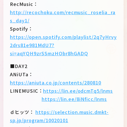
RecMusic：
http://recochoku.com/recmusic_roselia_ra
s_day1/
Spotify：
https://open.spotify.com/playlist/2q7yHrvy
2drs81e981MdU7?
si=aqYQH9zrSSmzHObr8hGADQ
■DAY2
ANiUTa：
https://aniuta.co.jp/contents/280810
LINEMUSIC：
https://lin.ee/odcmTq5/lnms
https://lin.ee/8iNficc/lnms
ｄヒッツ：
https://selection.music.dmkt-
sp.jp/program/10020101