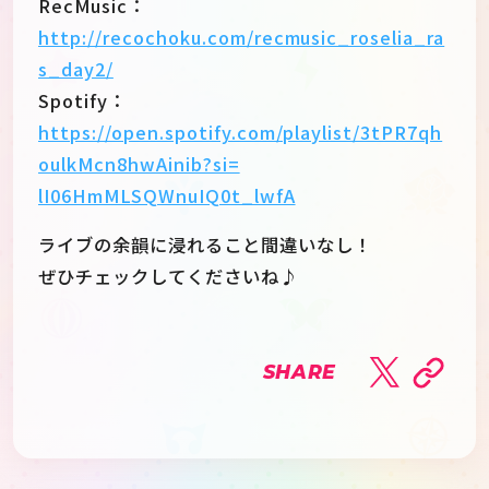
RecMusic：
http://recochoku.com/recmusic_roselia_ra
s_day2/
Spotify：
https://open.spotify.com/playlist/3tPR7qh
oulkMcn8hwAinib?si=
lI06HmMLSQWnuIQ0t_lwfA
ライブの余韻に浸れること間違いなし！
ぜひチェックしてくださいね♪
SHARE