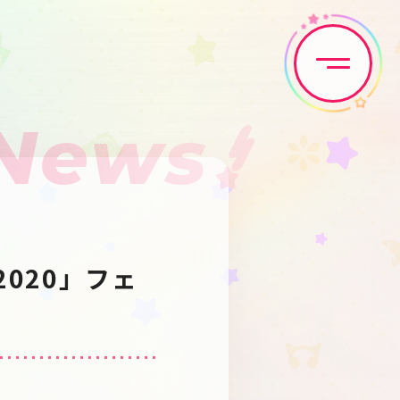
News
Home
News
Live•Event
Discography
2020」フェ
Artist
Anime
Game
Media