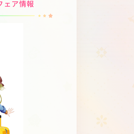
」フェア情報
Schedule
About
Goods
JP
EN