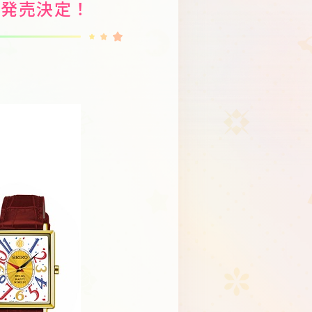
チ発売決定！
Schedule
About
Goods
JP
EN