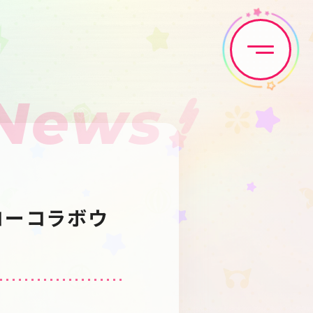
News
Home
News
Live•Event
Discography
コーコラボウ
Artist
Anime
Game
Media