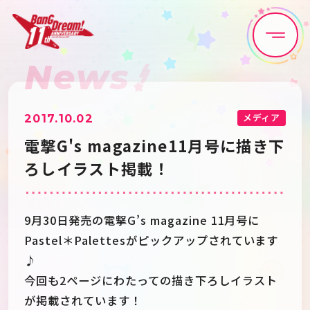
News
Home
News
Live•Event
Discography
メディア
2017.10.02
電撃G's magazine11月号に描き下
Artist
Anime
ろしイラスト掲載！
Game
Media
9月30日発売の電撃G’s magazine 11月号に
Pastel＊Palettesがピックアップされています
Schedule
About
♪
今回も2ページにわたっての描き下ろしイラスト
が掲載されています！
Goods