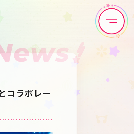
News
Home
News
Live•Event
Discography
ドとコラボレー
Artist
Anime
Game
Media