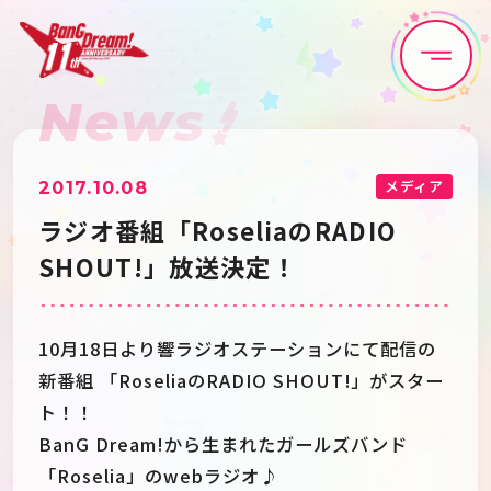
News
Home
News
Live•Event
Discography
メディア
2017.10.08
ラジオ番組「RoseliaのRADIO
Artist
Anime
SHOUT!」放送決定！
Game
Media
10月18日より響ラジオステーションにて配信の
新番組 「RoseliaのRADIO SHOUT!」がスター
Schedule
About
ト！！
BanG Dream!から生まれたガールズバンド
「Roselia」のwebラジオ♪
Goods