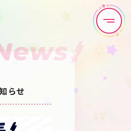
News
Home
News
Live•Event
Discography
お知らせ
Artist
Anime
Game
Media