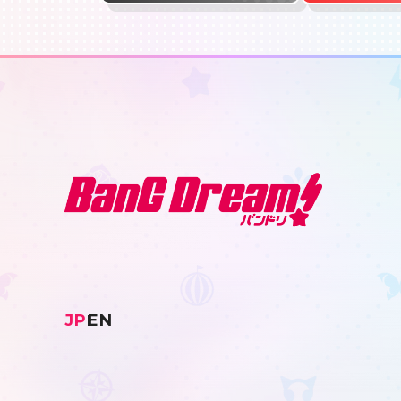
JP
EN