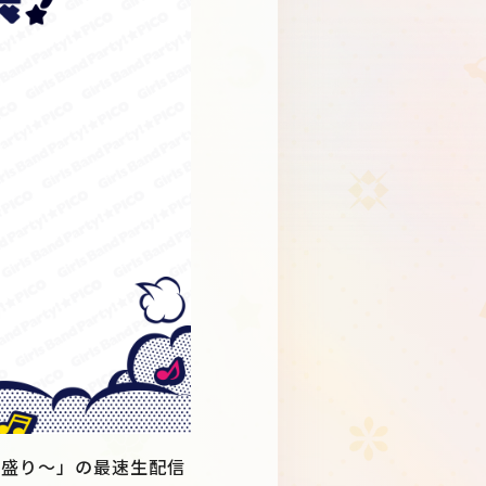
Schedule
About
Goods
 ～大盛り～」の最速生配信
JP
EN