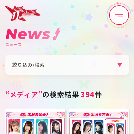
News
Home
News
ニュース
Live•Event
Discography
絞り込み/検索
Artist
Anime
カテゴリ
Game
Media
すべて
お知らせ
ライブ・イベント
“メディア”
の検索結果
394
件
リリース
グッズ
メディア
Schedule
About
アーティスト
すべて
Poppin'Party
Afterglow
Goods
Pastel＊Palettes
Roselia