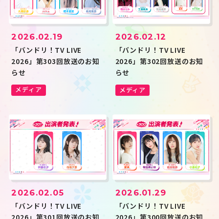
ハロー、ハッピーワールド！
Morfonica
RAISE A SUILEN
MyGO!!!!!
Ave Mujica
夢限大みゅーたいぷ
millsage
一家Dumb Rock!
シャッフルユニット
その他
2026.02.19
2026.02.12
「バンドリ！TV LIVE
「バンドリ！TV LIVE
投稿年月
2026」第303回放送のお知
2026」第302回放送のお知
らせ
らせ
キーワード
メディア
メディア
検索
この条件で検索
JP
EN
2026.02.05
2026.01.29
「バンドリ！TV LIVE
「バンドリ！TV LIVE
2026」第301回放送のお知
2026」第300回放送のお知