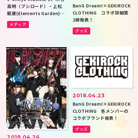
ハロー、ハッピーワールド！
Morfonica
BanG Dream!×GEKIROCK
RAISE A SUILEN
MyGO!!!!!
高明（ブシロード）・上松
Ave Mujica
夢限大みゅーたいぷ
CLOTHING コラボ詳細第
範康(Elements Garden)の
millsage
一家Dumb Rock!
2弾発表！
シャッフルユニット
その他
両氏が語る Roseliaの記念
メディア
すべき1stアルバム
グッズ
『Anfang』！！対談記事掲
投稿年月
載！
キーワード
検索
この条件で検索
2018.04.23
BanG Dream!×GEKIROCK
JP
EN
CLOTHING 各メンバーの
コラボブランド発表！
グッズ
2018.04.26