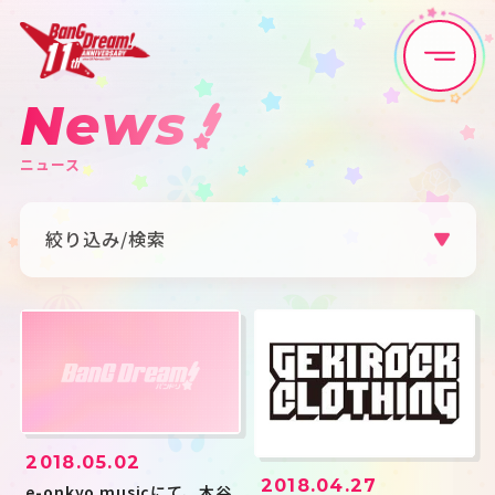
News
Home
News
ニュース
Live•Event
Discography
絞り込み/検索
Artist
Anime
カテゴリ
Game
Media
すべて
お知らせ
ライブ・イベント
リリース
グッズ
メディア
Schedule
About
アーティスト
2018.05.02
すべて
Poppin'Party
Afterglow
Goods
Pastel＊Palettes
Roselia
2018.04.27
e-onkyo musicにて、木谷