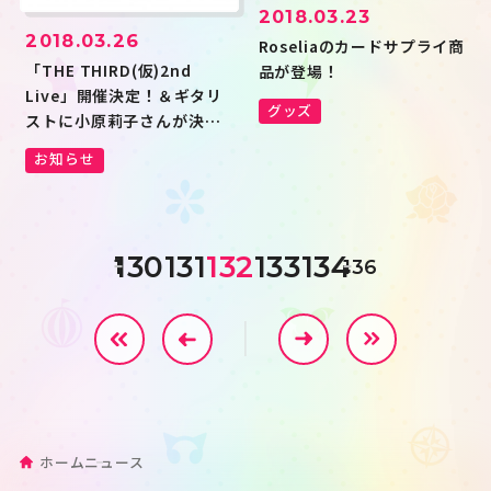
2018.03.23
2018.03.26
Roseliaのカードサプライ商
「THE THIRD(仮)2nd
品が登場！
Live」開催決定！＆ギタリ
グッズ
ストに小原莉子さんが決
定！
お知らせ
130
131
132
133
134
1
136
ホーム
ニュース