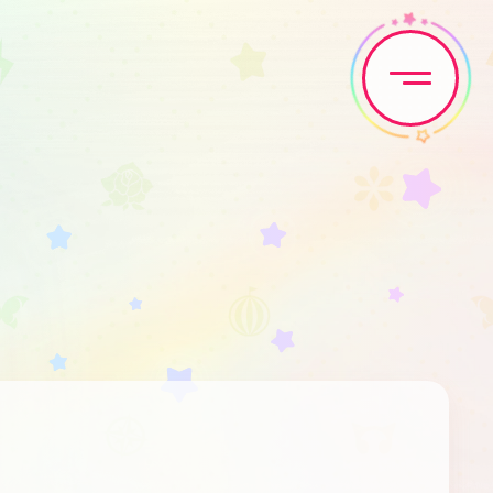
Home
News
Live•Event
Discography
Artist
Anime
Game
Media