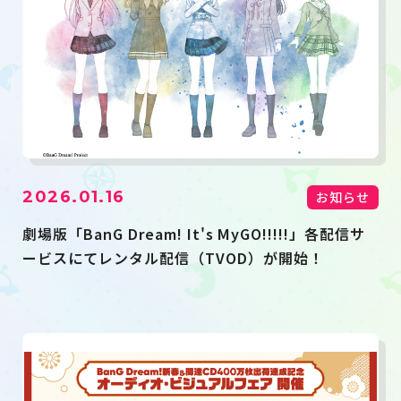
2026.01.16
お知らせ
劇場版「BanG Dream! It's MyGO!!!!!」各配信サ
ービスにてレンタル配信（TVOD）が開始！