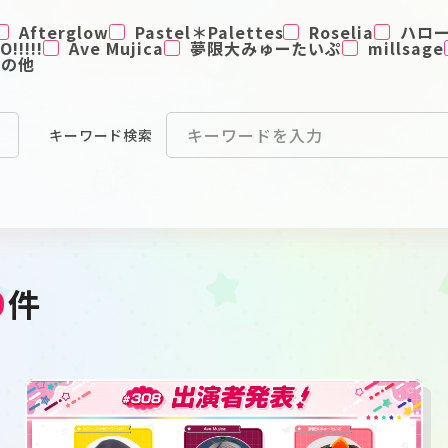
Afterglow
Pastel＊Palettes
Roselia
ハロ
!!!!!
Ave Mujica
夢限大みゅーたいぷ
millsage
その他
キーワード
検索
9
件