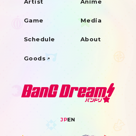
Artist
Anime
Game
Media
Schedule
About
Goods
JP
EN