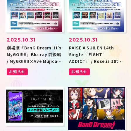
2025.10.31
2025.10.31
劇場版「BanG Dream! It's
RAISE A SUILEN 14th
MyGO!!!!!」Blu-ray 前後編
Single「‘FIGHT’
/ MyGO!!!!!×Ave Mujica合
ADDICT」 / Roselia 18th
同ライブ「わかれ道の、そ
Single「Steadfast
お知らせ
お知らせ
の先へ」Blu-ray 発売記念
Spirits」リリース記念
MyGO!!!!!×Ave Mujica オ
RAISE A SUILEN×Roselia
ーディオ・ビジュアルフェ
オーディオ・ビジュアルフ
ア開催
ェア開催