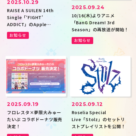
2025.10.29
2025.09.24
RAISE A SUILEN 14th
10/16(木)よりアニメ
Single「‘FIGHT’
「BanG Dream! 3rd
ADDICT」のApple
Season」の再放送が開始！
Music・Spotify事前予約
お知らせ
（Pre-Add / Pre-Save）キ
お知らせ
ャンペーン開催
2025.09.19
2025.09.12
フロレスタ×夢限大みゅー
Roselia Special
たいぷ コラボドーナツ販売
Live「Stolz」のセットリ
決定！
ストプレイリストを公開！