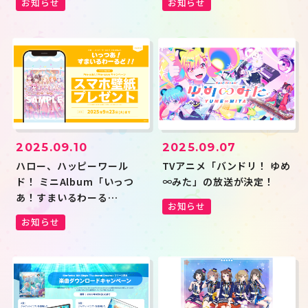
お知らせ
お知らせ
2025.09.10
2025.09.07
ハロー、ハッピーワール
TVアニメ「バンドリ！ ゆめ
ド！ ミニAlbum「いっつ
∞みた」の放送が決定！
あ！すまいるわーる
お知らせ
ど！！」のApple Music・
お知らせ
Spotify事前予約（Pre-
add / Pre-save）キャンペ
ーン開催