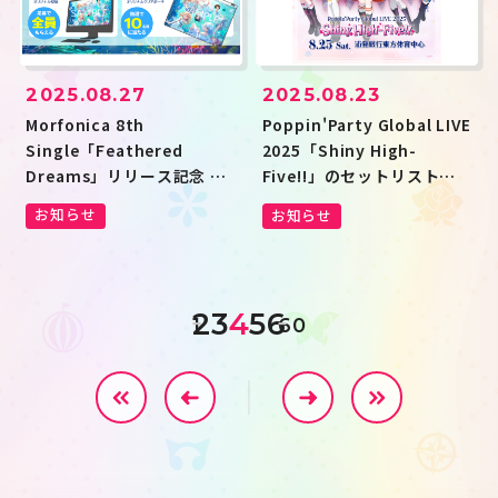
2025.08.27
2025.08.23
Morfonica 8th
Poppin'Party Global LIVE
Single「Feathered
2025「Shiny High-
Dreams」リリース記念 楽
Five!!」のセットリストプ
曲ダウンロードキャンペー
レイリストを公開！
お知らせ
お知らせ
ン開催！
2
3
4
5
6
1
60