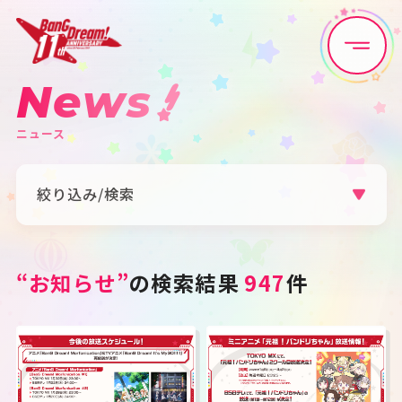
News
Home
News
ニュース
Live•Event
Discography
絞り込み/検索
Artist
Anime
カテゴリ
Game
Media
すべて
お知らせ
ライブ・イベント
“お知らせ”
の検索結果
947
件
リリース
グッズ
メディア
Schedule
About
アーティスト
すべて
Poppin'Party
Afterglow
Goods
Pastel＊Palettes
Roselia