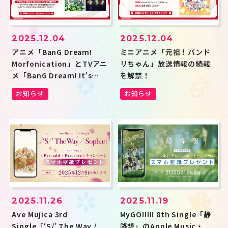
ハロー、ハッピーワールド！
Morfonica
RAISE A SUILEN
MyGO!!!!!
Ave Mujica
夢限大みゅーたいぷ
millsage
一家Dumb Rock!
シャッフルユニット
その他
2025.12.04
2025.12.04
アニメ「BanG Dream!
ミニアニメ「元祖！バンド
投稿年月
Morfonication」とTVアニ
リちゃん」放送情報の続報
メ「BanG Dream! It's
を解禁！
MyGO!!!!!」の地上波再放送
キーワード
お知らせ
お知らせ
が決定！
検索
この条件で検索
JP
EN
2025.11.19
2025.11.26
MyGO!!!!! 8th Single「静
Ave Mujica 3rd
降想」のApple Music・
Single「‘S/’ The Way /