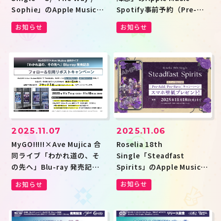
Spotify事前予約（Pre-
Sophie」のApple Music・
add / Pre-save）キャンペ
Spotify事前予約（Pre-
お知らせ
お知らせ
ーン開催
add / Pre-save）キャンペ
ーン開催
2025.11.06
2025.11.07
Roselia 18th
MyGO!!!!!×Ave Mujica 合
Single「Steadfast
同ライブ「わかれ道の、そ
Spirits」のApple Music・
の先へ」Blu-ray 発売記念
Spotify事前予約（Pre-
フォロー＆引用リポストキ
お知らせ
お知らせ
add / Pre-save）キャンペ
ャンペーン開催
ーン開催