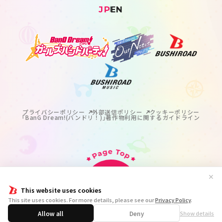
JP
EN
プライバシーポリシー
外部送信ポリシー
クッキーポリシー
｢BanG Dream!(バンドリ！)｣著作物利用に関するガイドライン
✕
This website uses cookies
掲載の記事・写真・イラスト等のすべてのコンテンツの
This site uses cookies. For more details, please see our
Privacy Policy
.
無断複写・転載を禁じます。
© BanG Dream! Project
Allow all
Deny
Show details