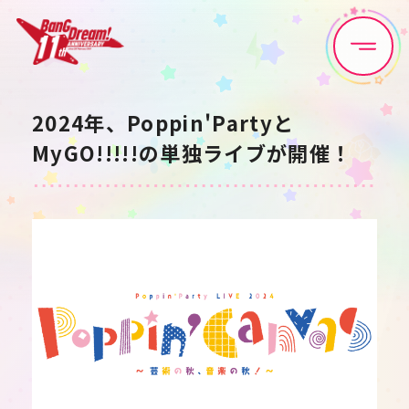
Home
News
2024年、Poppin'Partyと
MyGO!!!!!の単独ライブが開催！
Live•Event
Discography
Artist
Anime
Game
Media
Schedule
About
Goods