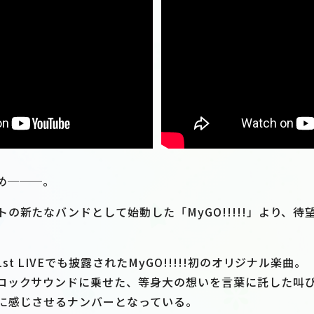
め───。
新たなバンドとして始動した「MyGO!!!!!」より、待望の1
t LIVEでも披露されたMyGO!!!!!初のオリジナル楽曲。
ックサウンドに乗せた、等身大の想いを言葉に託した叫びが、
に感じさせるナンバーとなっている。