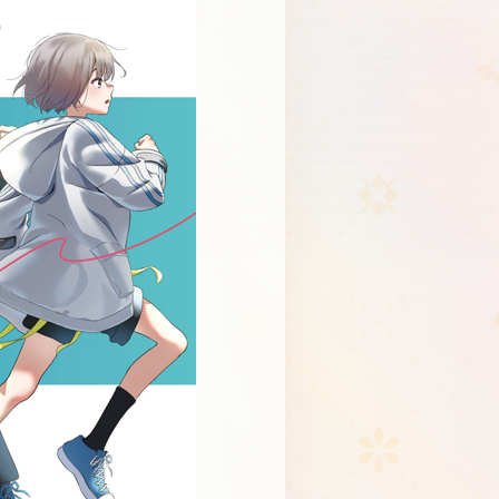
Schedule
About
Goods
JP
EN