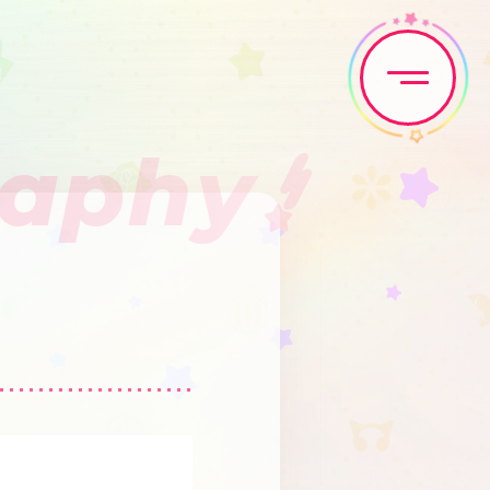
raphy
Home
News
Live•Event
Discography
Artist
Anime
Game
Media