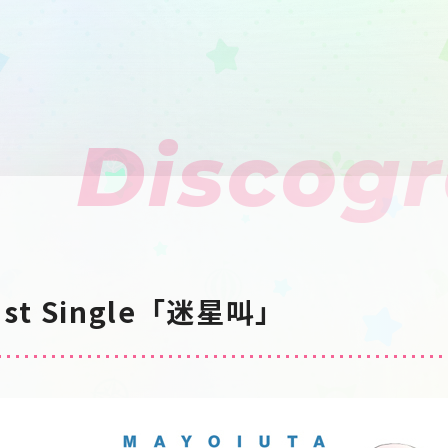
Discog
 1st Single「迷星叫」