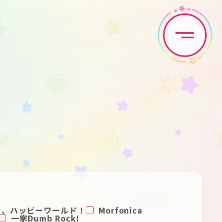
Home
News
Live•Event
Discography
Artist
Anime
Game
Media
ー、ハッピーワールド！
Morfonica
一家Dumb Rock!