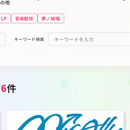
その他
LP
音楽配信
夢ノ結唱
キーワード
検索
46
件