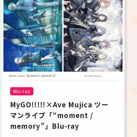
Blu-ray
MyGO!!!!!×Ave Mujica ツー
マンライブ「“moment / 
memory”」Blu-ray