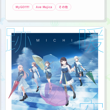
MyGO!!!!!
Ave Mujica
その他