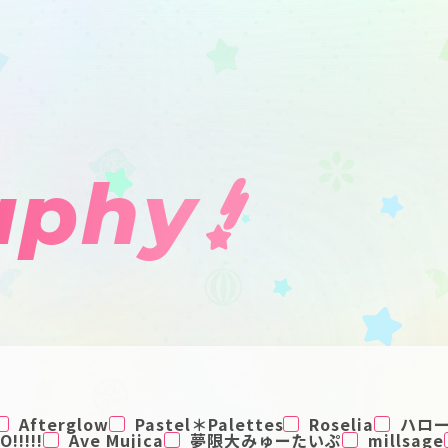
aphy
Afterglow
Pastel＊Palettes
Roselia
ハロ
!!!!!
Ave Mujica
夢限大みゅーたいぷ
millsage