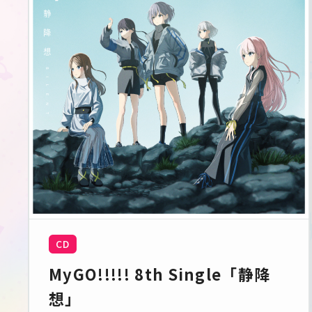
CD
MyGO!!!!! 8th Single「静降
想」