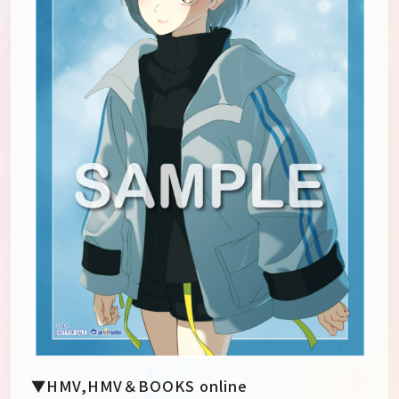
▼HMV,HMV＆BOOKS online