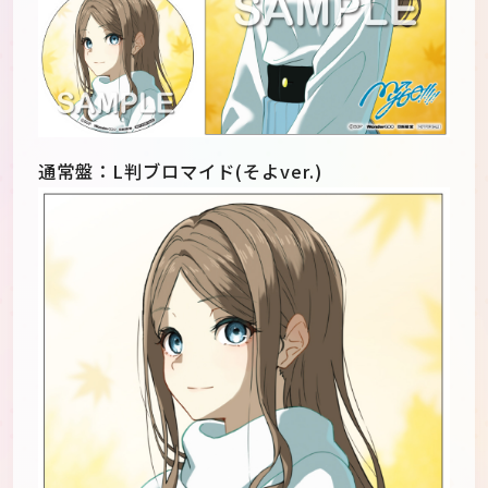
通常盤：L判ブロマイド(そよver.)