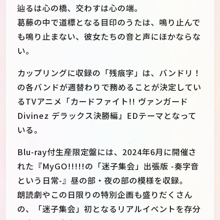
辿るは心の橋、交わすは心の端。
葛藤の中で道標となる目印のうたは、鳴り止んで
も鳴り止まない、彼女たちの音と声にほかならな
い。
カップリングに収録の「残痕字」は、バンドリ！
の各バンドが週替わりで務めることが決定してい
るTVアニメ「カードファイト!! ヴァンガード
Divinez デラックス決勝編」EDテーマとなって
いる。
Blu-ray付生産限定盤には、2024年6月に開催さ
れた『MyGO!!!!!の「迷子集会」出張版 -奏字音
という日常-』昼の部・夜の部の模様を収録。
朗読劇やこの日限りの特別企画も盛りだくさん
の、「迷子集会」初となるリアルイベントを存分