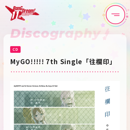
Discography
Home
News
Live•Event
Discography
CD
MyGO!!!!! 7th Single「往欄印」
Artist
Anime
Game
Media
Schedule
About
Goods