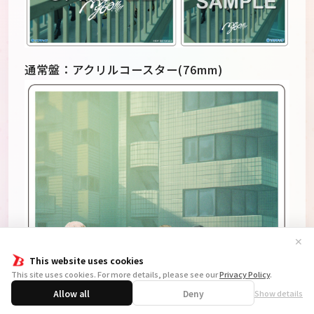
通常盤：アクリルコースター(76mm)
✕
This website uses cookies
This site uses cookies. For more details, please see our
Privacy Policy
.
Allow all
Deny
Show details