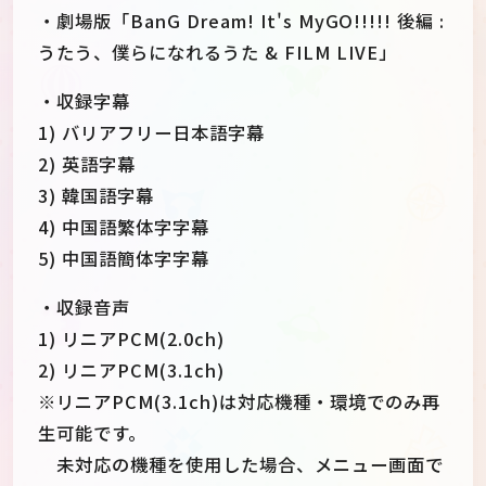
・劇場版「BanG Dream! It's MyGO!!!!! 後編 :
うたう、僕らになれるうた & FILM LIVE」
・収録字幕
1) バリアフリー日本語字幕
2) 英語字幕
3) 韓国語字幕
4) 中国語繁体字字幕
5) 中国語簡体字字幕
・収録音声
1) リニアPCM(2.0ch)
2) リニアPCM(3.1ch)
※リニアPCM(3.1ch)は対応機種・環境でのみ再
生可能です。
未対応の機種を使用した場合、メニュー画面で