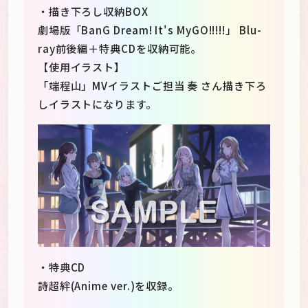
・描き下ろし収納BOX
劇場版「BanG Dream! It's MyGO!!!!!」 Blu-
ray前後編＋特典CDを収納可能。
【使用イラスト】
「端程山」MVイラストご担当 奏 さん描き下ろ
しイラストになります。
・特典CD
詩超絆(Anime ver.)を収録。