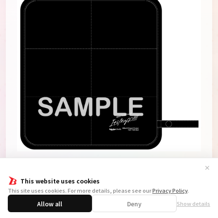
▼赤い熊さん
✕
A4サイズブロマイド(後編ver.)
This website uses cookies
This site uses cookies. For more details, please see our
Privacy Policy
.
Allow all
Deny
Show details