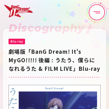
Discography
Home
News
Live•Event
Discography
Blu-ray
劇場版「BanG Dream! It's 
Artist
Anime
MyGO!!!!! 後編 : うたう、僕らに
なれるうた & FILM LIVE」Blu-ray
Game
Media
Schedule
About
Goods