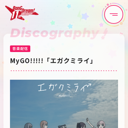
Discography
Home
News
Live•Event
Discography
音楽配信
MyGO!!!!!「エガクミライ」
Artist
Anime
Game
Media
Schedule
About
Goods