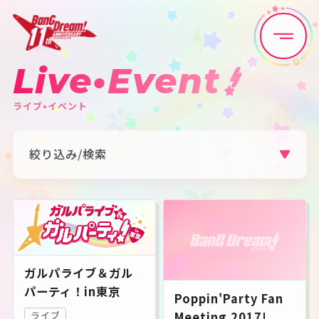
Live•Event
Home
News
ライブ•イベント
Live•Event
Discography
絞り込み/検索
Artist
Anime
アーティスト
すべて
Poppin'Party
Afterglow
Game
Media
Pastel＊Palettes
Roselia
ハロー、ハッピーワールド！
Morfonica
RAISE A SUILEN
MyGO!!!!!
Ave Mujica
夢限大みゅーたいぷ
Schedule
About
millsage
一家Dumb Rock!
ガルパライブ＆ガル
シャッフルユニット
その他
パーティ！in東京
Poppin'Party Fan
カテゴリ
Goods
Meeting 2017!
ライブ