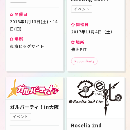
すべて
ライブ
イベント
その他
イベント
開催日
2018年1月13日(土)・14
開催年月
開催日
日(日)
2017年11月4日（土）
場所
キーワード
場所
東京ビッグサイト
検索
豊洲PIT
Poppin'Party
この条件で検索
JP
EN
ガルパーティ！in大阪
イベント
Roselia 2nd